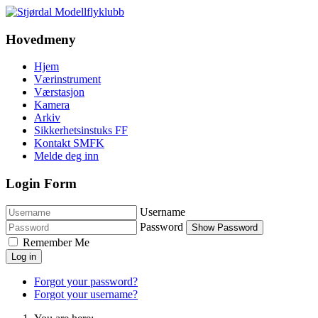
Hovedmeny
Hjem
Værinstrument
Værstasjon
Kamera
Arkiv
Sikkerhetsinstuks FF
Kontakt SMFK
Melde deg inn
Login Form
Username
Password
Show Password
Remember Me
Log in
Forgot your password?
Forgot your username?