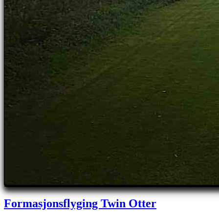
Formasjonsflyging Twin Otter