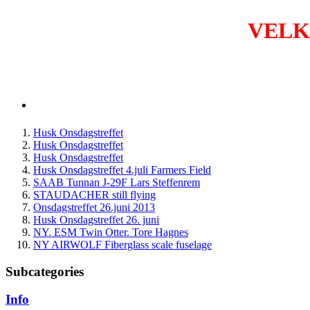
VELKO
Husk Onsdagstreffet
Husk Onsdagstreffet
Husk Onsdagstreffet
Husk Onsdagstreffet 4.juli Farmers Field
SAAB Tunnan J-29F Lars Steffenrem
STAUDACHER still flying
Onsdagstreffet 26.juni 2013
Husk Onsdagstreffet 26. juni
NY. ESM Twin Otter. Tore Hagnes
NY AIRWOLF Fiberglass scale fuselage
Subcategories
Info