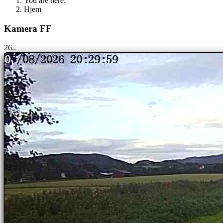
You are here:
Hjem
Kamera FF
25..