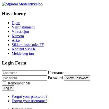
Hovedmeny
Hjem
Værinstrument
Værstasjon
Kamera
Arkiv
Sikkerhetsinstuks FF
Kontakt SMFK
Melde deg inn
Login Form
Username
Password
Show Password
Remember Me
Log in
Forgot your password?
Forgot your username?