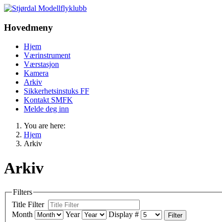
Hovedmeny
Hjem
Værinstrument
Værstasjon
Kamera
Arkiv
Sikkerhetsinstuks FF
Kontakt SMFK
Melde deg inn
You are here:
Hjem
Arkiv
Arkiv
Filters
Title Filter
Month
Year
Display #
Filter