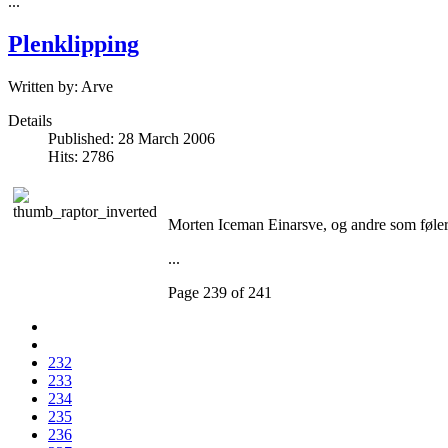
...
Plenklipping
Written by:
Arve
Details
Published: 28 March 2006
Hits: 2786
Morten Iceman Einarsve, og andre som føler se
...
Page 239 of 241
232
233
234
235
236