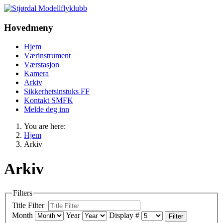
Hovedmeny
Hjem
Værinstrument
Værstasjon
Kamera
Arkiv
Sikkerhetsinstuks FF
Kontakt SMFK
Melde deg inn
You are here:
Hjem
Arkiv
Arkiv
Filters
Title Filter
Month
Year
Display #
Filter