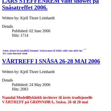
LARS STEFFENREM vant showet på
Snåsatreffet 2006.
Written by:
Kjell Thore Leinhardt
Details
Published: 02 June 2006
Hits: 1714
...
Solen skinte fra knallblå himmel. Snåsavatnet lå blikk stille som aldri før.
En varm fønvind strøk
VÅRTREFF I SNÅSA 26-28 MAI 2006
Written by:
Kjell Thore Leinhardt
Details
Published: 24 May 2006
Hits: 2083
Namdal Modellflyklubb inviterer til årets tradisjonelle
VÅRTREFF på GRØNNØRA, Snåsa. 26 til 28 mai
...