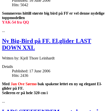
Published: 16 June 2006
Hits: 5042
Sommerens hittill største big bird på FF er vel denne nydelige
toppmodellen
YAK-
54 fra QQ
...
Ny Big-Bird på FF. El.glider LAST
DOWN XXL
Written by:
Kjell Thore Leinhardt
Details
Published: 17 June 2006
Hits: 2436
Med
Jan Ove Sørmo
bak spakene lettet en ny og elegant El-
glider på FF.
Seileren er på hele 320 cm i
...