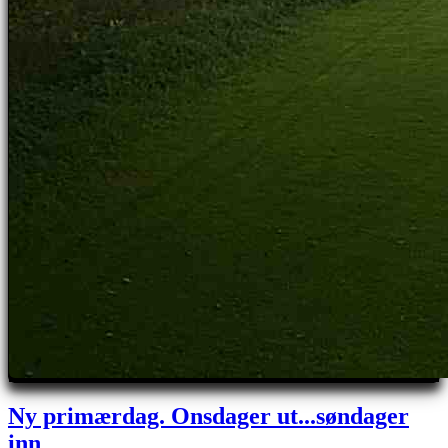
Ny primærdag. Onsdager ut...søndager
inn