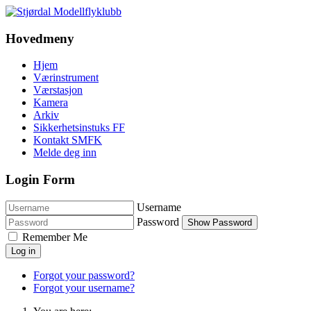
Hovedmeny
Hjem
Værinstrument
Værstasjon
Kamera
Arkiv
Sikkerhetsinstuks FF
Kontakt SMFK
Melde deg inn
Login Form
Username
Password
Show Password
Remember Me
Log in
Forgot your password?
Forgot your username?