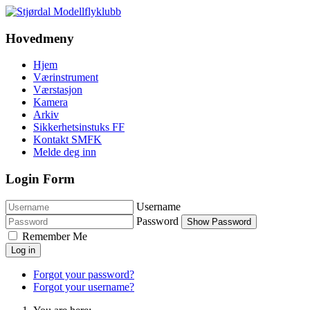
Hovedmeny
Hjem
Værinstrument
Værstasjon
Kamera
Arkiv
Sikkerhetsinstuks FF
Kontakt SMFK
Melde deg inn
Login Form
Username
Password
Show Password
Remember Me
Log in
Forgot your password?
Forgot your username?