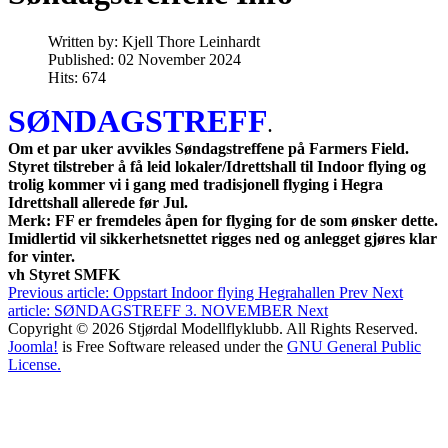
Written by:
Kjell Thore Leinhardt
Published: 02 November 2024
Hits: 674
SØNDAGSTREFF
.
Om et par uker avvikles Søndagstreffene på Farmers Field.
Styret tilstreber å få leid lokaler/Idrettshall til Indoor flying og
trolig kommer vi i gang med tradisjonell flyging i Hegra
Idrettshall allerede før Jul.
Merk: FF er fremdeles åpen for flyging for de som ønsker dette.
Imidlertid vil sikkerhetsnettet rigges ned og anlegget gjøres klar
for vinter.
vh Styret SMFK
Previous article: Oppstart Indoor flying Hegrahallen
Prev
Next
article: SØNDAGSTREFF 3. NOVEMBER
Next
Copyright © 2026 Stjørdal Modellflyklubb. All Rights Reserved.
Joomla!
is Free Software released under the
GNU General Public
License.