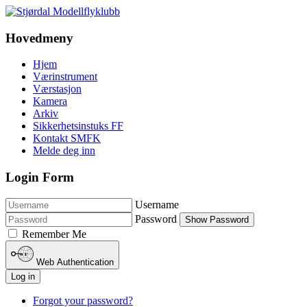
Hovedmeny
Hjem
Værinstrument
Værstasjon
Kamera
Arkiv
Sikkerhetsinstuks FF
Kontakt SMFK
Melde deg inn
Login Form
Username
Password
Show Password
Remember Me
Web Authentication
Log in
Forgot your password?