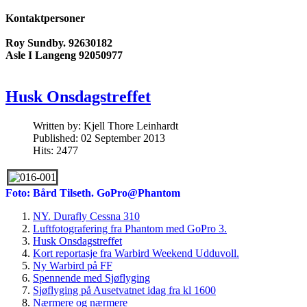
Kontaktpersoner
Roy Sundby. 92630182
Asle I Langeng 92050977
Husk Onsdagstreffet
Written by:
Kjell Thore Leinhardt
Published: 02 September 2013
Hits: 2477
Foto: Bård Tilseth. GoPro@Phantom
NY. Durafly Cessna 310
Luftfotografering fra Phantom med GoPro 3.
Husk Onsdagstreffet
Kort reportasje fra Warbird Weekend Udduvoll.
Ny Warbird på FF
Spennende med Sjøflyging
Sjøflyging på Ausetvatnet idag fra kl 1600
Nærmere og nærmere