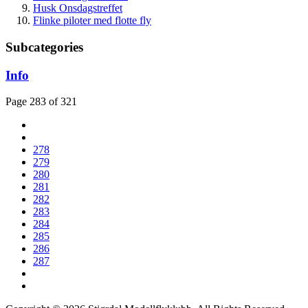
Husk Onsdagstreffet
Flinke piloter med flotte fly
Subcategories
Info
Page 283 of 321
278
279
280
281
282
283
284
285
286
287