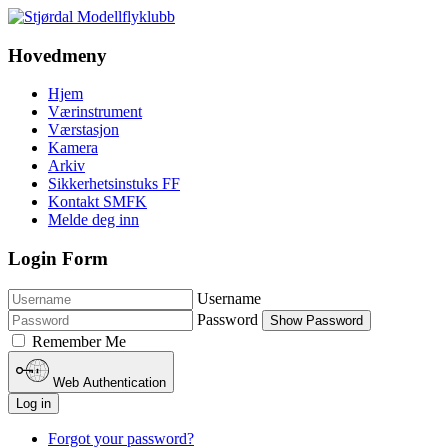
Hovedmeny
Hjem
Værinstrument
Værstasjon
Kamera
Arkiv
Sikkerhetsinstuks FF
Kontakt SMFK
Melde deg inn
Login Form
Username
Password
Show Password
Remember Me
Web Authentication
Log in
Forgot your password?