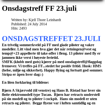
Onsdagstreff FF 23.juli
Written by:
Kjell Thore Leinhardt
Published: 24 July 2014
Hits: 2493
ONSDAGSTREFFET 23.JULI
En trivelig sommerkveld på FF med glade piloter og vakre
modeller. Litt vind men hva gjør det når retningen@vest og
temp@+23 appellerte til take-offer i fleng. 13 piloter med fly er
jammen ikke verst i høyeste ferietid.
SMFK (klubb med guts) kjører på med onsdagstreff@flaggdag
fremover. Vi treffes på FF...stedet for positiv fritid. Husk: HMS
(helse, miljø og sikkerhet). Happy flying og fortsatt god sommer.
Stripa er åpen hver dag:-)
En liten forklaring til bildene:
Bjørn A Skjærvold (til venstre) og Hans B. Ristad har hver sin
flotte elektromodell type Tucan. Bjørn har retracts understell
på sin modell og to piloter i cockpit. Hans sin modell er uten
retracts og piloter. Begge flyene var i luften samtidlig og en