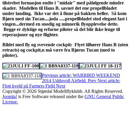
tilstrebet formasjon endte i "midair" med påfølgende mindre
skader. Modellen til Hans B. savnet det ene propellbladet
under landing. Ikke var det å finne på bakken heller. Så kom
Bjørn med sin Tucan....joda .....propellbladet stod elegant fast i
vingen...dermed en snodig og minnerik flyopplevelse dette.
Begge er dyktige og erfarne piloter så det blir ikke lenge til
reperasjoner og nye flighter.
Bildet med fly og svevende cockpit: Flyet tilhører Hans B (uten
retracts) og cockpit,n må være fra Bjørns Tucan (med to
piloter).
Previous article: WARBIRD WEEKEND
2014 Udduvoll Airfield.
Prev
Next article:
Flott kveld på Farmers Field
Next
Copyright © 2026 Stjørdal Modellflyklubb. All Rights Reserved.
Joomla!
is Free Software released under the
GNU General Public
License.