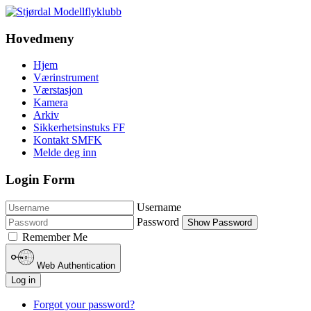
Hovedmeny
Hjem
Værinstrument
Værstasjon
Kamera
Arkiv
Sikkerhetsinstuks FF
Kontakt SMFK
Melde deg inn
Login Form
Username
Password
Show Password
Remember Me
Web Authentication
Log in
Forgot your password?