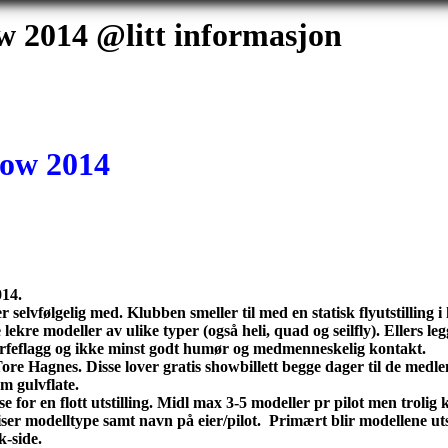
 2014 @litt informasjon
how 2014
14.
r selvfølgelig med. Klubben smeller til med en statisk flyutstilli
 lekre modeller av ulike typer (også heli, quad og seilfly). Ellers l
 surfeflagg og ikke minst godt humør og medmenneskelig kontakt.
re Hagnes. Disse lover gratis showbillett begge dager til de medlem
m gulvflate.
or en flott utstilling. Midl max 3-5 modeller pr pilot men trolig k
ser modelltype samt navn på eier/pilot. Primært blir modellene uts
-side.