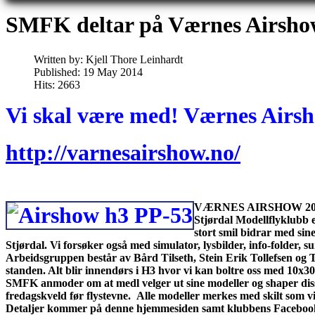
SMFK deltar på Værnes Airshow
Written by:
Kjell Thore Leinhardt
Published: 19 May 2014
Hits: 2663
Vi skal være med! Værnes Airs
http://varnesairshow.no/
VÆRNES AIRSHOW 20
Stjørdal Modellflyklubb e
stort smil bidrar med sine
Stjørdal. Vi forsøker også med simulator, lysbilder, info-folder,
Arbeidsgruppen består av Bård Tilseth, Stein Erik Tollefsen og To
standen. Alt blir innendørs i H3 hvor vi kan boltre oss med 10x30
SMFK anmoder om at medl velger ut sine modeller og shaper disse f
fredagskveld før flystevne. Alle modeller merkes med skilt som vi
Detaljer kommer på denne hjemmesiden samt klubbens Facebook