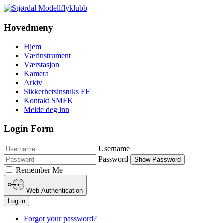
Hovedmeny
Hjem
Værinstrument
Værstasjon
Kamera
Arkiv
Sikkerhetsinstuks FF
Kontakt SMFK
Melde deg inn
Login Form
Username
Password
Show Password
Remember Me
Web Authentication
Log in
Forgot your password?