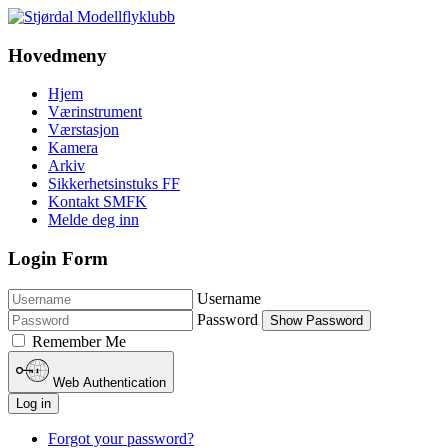
Hovedmeny
Hjem
Værinstrument
Værstasjon
Kamera
Arkiv
Sikkerhetsinstuks FF
Kontakt SMFK
Melde deg inn
Login Form
Username
Password
Show Password
Remember Me
Web Authentication
Log in
Forgot your password?